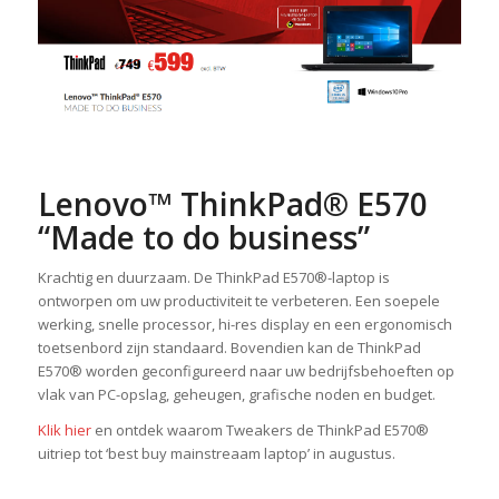
Lenovo™ ThinkPad® E570
“Made to do business”
Krachtig en duurzaam. De ThinkPad E570®-laptop is
ontworpen om uw productiviteit te verbeteren. Een soepele
werking, snelle processor, hi-res display en een ergonomisch
toetsenbord zijn standaard. Bovendien kan de ThinkPad
E570® worden geconfigureerd naar uw bedrijfsbehoeften op
vlak van PC-opslag, geheugen, grafische noden en budget.
Klik hier
en ontdek waarom Tweakers de ThinkPad E570®
uitriep tot ‘best buy mainstreaam laptop’ in augustus.