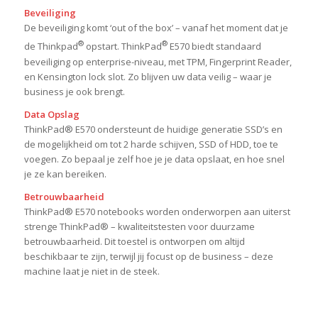
Beveiliging
De beveiliging komt ‘out of the box’ – vanaf het moment dat je
®
®
de Thinkpad
opstart. ThinkPad
E570 biedt standaard
beveiliging op enterprise-niveau, met TPM, Fingerprint Reader,
en Kensington lock slot. Zo blijven uw data veilig – waar je
business je ook brengt.
Data Opslag
ThinkPad® E570 ondersteunt de huidige generatie SSD’s en
de mogelijkheid om tot 2 harde schijven, SSD of HDD, toe te
voegen. Zo bepaal je zelf hoe je je data opslaat, en hoe snel
je ze kan bereiken.
Betrouwbaarheid
ThinkPad® E570 notebooks worden onderworpen aan uiterst
strenge ThinkPad® – kwaliteitstesten voor duurzame
betrouwbaarheid. Dit toestel is ontworpen om altijd
beschikbaar te zijn, terwijl jij focust op de business – deze
machine laat je niet in de steek.