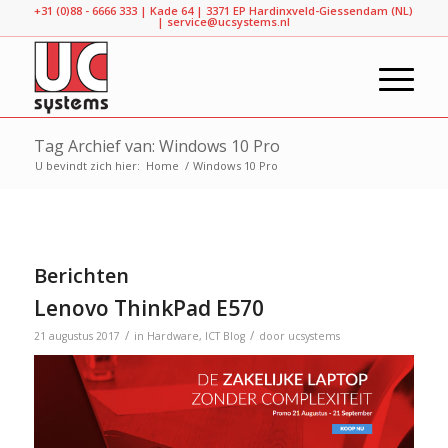
+31​ (0)88 - 6666 333 | Kade 64 | 3371 EP Hardinxveld-Giessendam (NL)
|
service@ucsystems.nl
Tag Archief van: Windows 10 Pro
U bevindt zich hier:
Home
/
Windows 10 Pro
Berichten
Lenovo ThinkPad E570
/
/
21 augustus 2017
in
Hardware
,
ICT Blog
door
ucsystems