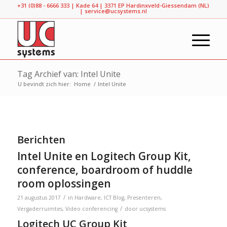
+31​ (0)88 - 6666 333 | Kade 64 | 3371 EP Hardinxveld-Giessendam (NL)
|
service@ucsystems.nl
Tag Archief van: Intel Unite
U bevindt zich hier:
Home
/
Intel Unite
Berichten
Intel Unite en Logitech Group Kit,
conference, boardroom of huddle
room oplossingen
/
21 augustus 2017
in
Hardware
,
ICT Blog
,
Presenteren
,
/
Vergaderruimtes
,
Video conferencing
door
ucsystems
Logitech UC Group Kit