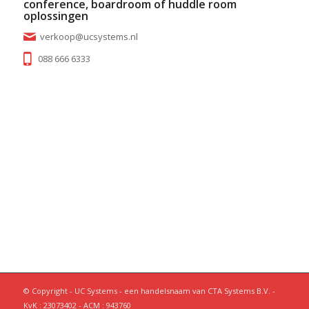
conference, boardroom of huddle room
oplossingen
verkoop@ucsystems.nl
088 666 6333
© Copyright - UC Systems - een handelsnaam van CTA Systems B.V. -
KvK : 23073402 - ACM : 943760